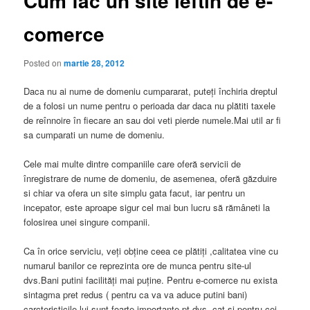
Cum fac un site ieftin de e-
comerce
Posted on
martie 28, 2012
Daca nu ai nume de domeniu cumpararat, puteţi închiria dreptul
de a folosi un nume pentru o perioada dar daca nu plătiti taxele
de reînnoire în fiecare an sau doi veti pierde numele.Mai util ar fi
sa cumparati un nume de domeniu.
Cele mai multe dintre companiile care oferă servicii de
înregistrare de nume de domeniu, de asemenea, oferă găzduire
si chiar va ofera un site simplu gata facut, iar pentru un
incepator, este aproape sigur cel mai bun lucru să rămâneti la
folosirea unei singure companii.
Ca în orice serviciu, veţi obţine ceea ce plătiţi ,calitatea vine cu
numarul banilor ce reprezinta ore de munca pentru site-ul
dvs.Bani putini facilităţi mai puţine. Pentru e-comerce nu exista
sintagma pret redus ( pentru ca va va aduce putini bani)
carcteristicile lui sunt foarte importante pt dvs. cat si pentru cei